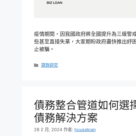
疫情期間，因我國政府將全國提升為三級警
些甚至直接失業，大家期盼政府盡快推出紓
止被騙。
分
貸款研究
類
債務整合管道如何選
債務解決方案
28 2 月, 2024
作者:
houseloan