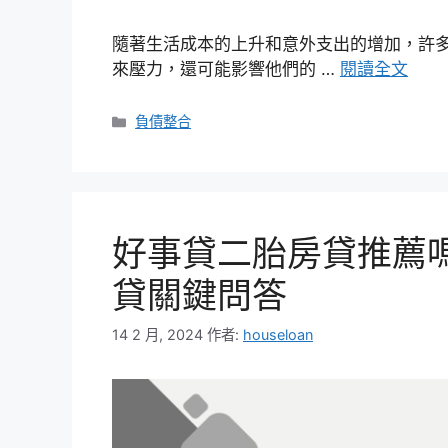
隨著生活成本的上升和意外支出的增加，許
來壓力，還可能影響他們的 …
閱讀全文
分
負債整合
類
好事貸二胎房貸推薦
貸關鍵問答
14 2 月, 2024
作者:
houseloan