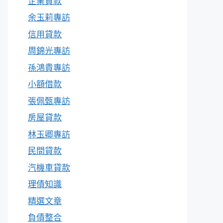
企業貸款
余玉莉專訪
信用貸款
周錦光專訪
孫鴻貴專訪
小額借款
張佩甄專訪
房屋貸款
林玉卿專訪
民間貸款
汽機車貸款
理債知識
精選文章
負債整合