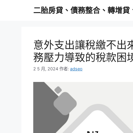
跳
二胎房貸、債務整合、轉增貸
至
主
要
內
容
意外支出讓稅繳不出
務壓力導致的稅款困
2 5 月, 2024
作者:
adseo