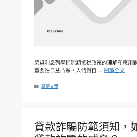
房貸利息列舉扣除額抵稅政策的理解和應用
重要性日益凸顯，人們對自 …
閱讀全文
分
精選文章
類
貸款詐騙防範須知，