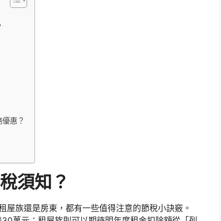
？
務優惠？
抵稅須知？
、租屋族還是房東，都有一些值得注意的節稅小訣竅。
30萬元；租屋族則可以期待明年度租金扣除額從「列