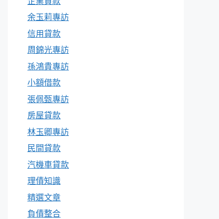
企業貸款
余玉莉專訪
信用貸款
周錦光專訪
孫鴻貴專訪
小額借款
張佩甄專訪
房屋貸款
林玉卿專訪
民間貸款
汽機車貸款
理債知識
精選文章
負債整合