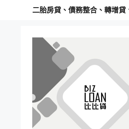
跳
二胎房貸、債務整合、轉增貸
至
主
要
內
容