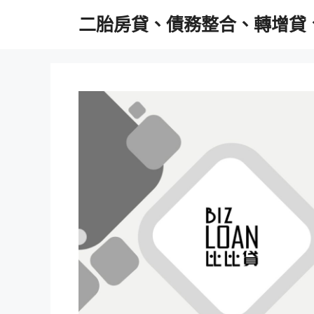
跳
二胎房貸、債務整合、轉增貸
至
主
要
內
容