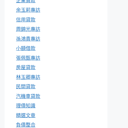
企業貸款
余玉莉專訪
信用貸款
周錦光專訪
孫鴻貴專訪
小額借款
張佩甄專訪
房屋貸款
林玉卿專訪
民間貸款
汽機車貸款
理債知識
精選文章
負債整合