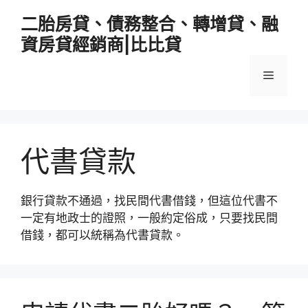
跳
二胎房貸、債務整合、轉增貸、融
至
資房貸經銷商|比比貸
主
要
選
內
容
單
代書貸款
銀行貸款不通過，找民間代書借錢，但這位代書不
一定有地政士的證照，一般約定俗成，只要找民間
借錢，都可以統稱為代書貸款。