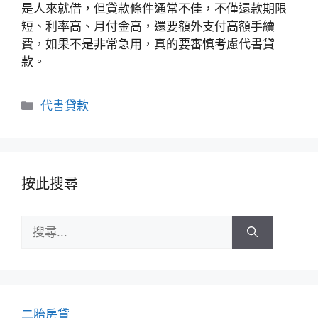
是人來就借，但貸款條件通常不佳，不僅還款期限
短、利率高、月付金高，還要額外支付高額手續
費，如果不是非常急用，真的要審慎考慮代書貸
款。
分
代書貸款
類
按此搜尋
搜
尋:
二胎房貸