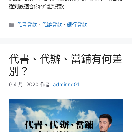
選到最適合你的代辦貸款。
分
代書貸款
、
代辦貸款
、
銀行貸款
類
代書、代辦、當鋪有何差
別？
9 4 月, 2020
作者:
adminno01