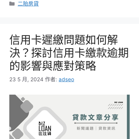
分
二胎房貸
類
信用卡遲繳問題如何解
決？探討信用卡繳款逾期
的影響與應對策略
23 5 月, 2024
作者:
adseo