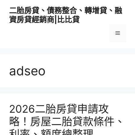
跳
二胎房貸、債務整合、轉增貸、融
至
資房貸經銷商|比比貸
主
要
選
內
容
單
adseo
2026二胎房貸申請攻
略！房屋二胎貸款條件、
利率、額度總整理