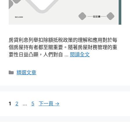
房貸利息列舉扣除額抵稅政策的理解和應用對於每
個房屋持有者都至關重要。隨著房屋財務管理的重
要性日益凸顯，人們對自 …
閱讀全文
分
精選文章
類
頁
頁
頁
1
2
...
5
下一頁
→
面
面
面