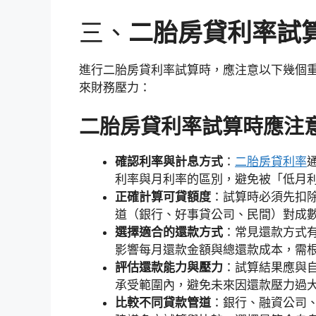
三、
二胎房貸利率試
進行二胎房貸利率試算時，應注意以下幾個
來財務壓力：
二胎房貸利率試算時應注
確認利率與計息方式
：
二胎房貸利率
利率與月利率的區別，避免被「低月
正確計算可貸額度
：試算時必須先扣
道（銀行、好事貸公司、民間）對成
選擇適合的還款方式
：常見還款方式
影響每月還款金額與總還款成本，需
評估還款能力與壓力
：試算結果應與
承受範圍內，避免未來因還款壓力過
比較不同貸款管道
：銀行、融資公司