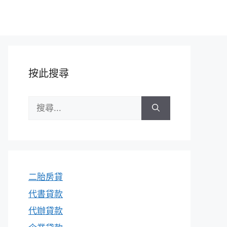
按此搜尋
搜
尋:
二胎房貸
代書貸款
代辦貸款