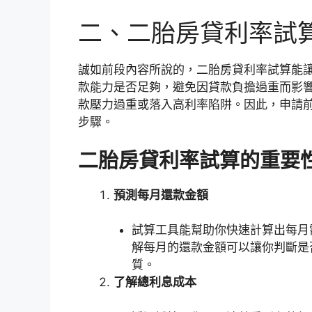
二、二胎房貸利率試
誠如前段內容所說的，二胎房貸利率試算能
款能力是否足夠，避免因貸款負擔過重而影
款壓力過重或落入高利率陷阱。因此，申請
步驟。
二胎房貸利率試算的重要
預測每月還款金額
試算工具能幫助你快速計算出每月
解每月的還款金額可以讓你判斷是
質。
了解總利息成本