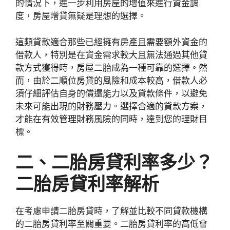
的情況下，進一步利用房屋的增值來進行資金調
度，房屋增貸無疑是理想的選擇。
這類貸款適合那些已經擁有房產且需要額外資金的
借款人，特別是在資金需求較大且無法通過其他貸
款方式獲得時，房屋二胎成為一種可靠的選擇。然
而，由於二順位房貸的風險和成本較高，借款人必
須仔細評估自身的償還能力以及貸款條件，以避免
未來可能出現的財務壓力。選擇合適的貸款方案，
才能在有效管理財務風險的同時，達到您的理財目
標。
二、二胎房貸利率多少？
二胎房貸利率解析
在考慮申請二胎房貸時，了解並比較不同貸款機構
的二胎房貸利率至關重要。二胎房貸利率的高低會