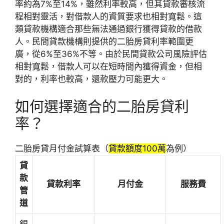
率約為7%至14%，雖然利率較高，但其貸款審核流
程相對靈活，對借款人的資質要求也相對寬鬆。這
類貸款機構適合那些無法通過銀行獲得貸款的借款
人。民間貸款機構則提供的二胎房貸利率範圍更
廣，從6%至36%不等。由於民間貸款公司風險評估
相對寬鬆，借款人可以在短時間內獲得資金，但相
對的，利率也較高，還款壓力可能更大。
如何選擇適合的二胎房貸利
率？
二胎房貸月付金試算表（
貸款額度100萬
為例）
貸
款
貸款利率
月付金
服務費
管
道
銀