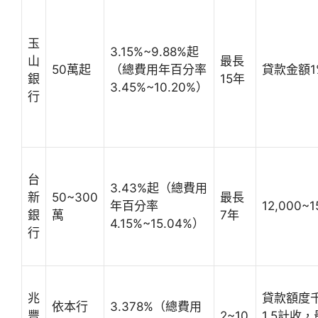
玉
3.15%~9.88%起
山
最長
50萬起
（總費用年百分率
貸款金額1
銀
15年
3.45%~10.20%）
行
台
3.43%起（總費用
新
50~300
最長
年百分率
12,000~1
銀
萬
7年
4.15%~15.04%）
行
兆
貸款額度
依本行
3.378%（總費用
豐
2~10
1.5計收