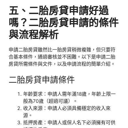
五、二胎房貸申請好過
嗎？二胎房貸申請的條件
與流程解析
申請二胎房貸雖然比一胎房貸稍微複雜，但只要符
合基本條件，通過審核並不困難。以下是申請二胎
房貸所需條件與文件，以及申請流程的簡單介紹。
二胎房貸申請條件
年齡要求：申請人需年滿18歲，年齡上限一
般為70歲（超過可議）。
收入來源：申請人必須具備穩定的收入來
源。
抵押房產：申請人或保人名下必須擁有可供