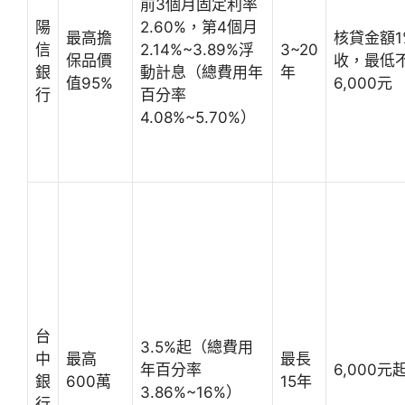
前3個月固定利率
陽
2.60%，第4個月
最高擔
核貸金額1
信
2.14%~3.89%浮
3~20
保品價
收，最低
銀
動計息（總費用年
年
值95%
6,000元
行
百分率
4.08%~5.70%）
台
3.5%起（總費用
中
最高
最長
年百分率
6,000元
銀
600萬
15年
3.86%~16%）
行