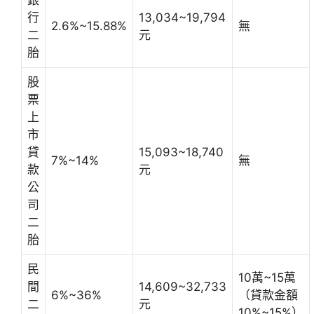
行
13,034~19,794
2.6%~15.88%
無
二
元
胎
股
票
上
市
貸
15,093~18,740
7%~14%
無
款
元
公
司
二
胎
民
10萬~15萬
間
14,609~32,733
6%~36%
（貸款金額
二
元
10%~15%）