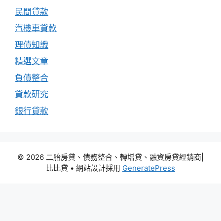
民間貸款
汽機車貸款
理債知識
精選文章
負債整合
貸款研究
銀行貸款
© 2026 二胎房貸、債務整合、轉增貸、融資房貸經銷商|
比比貸
• 網站設計採用
GeneratePress