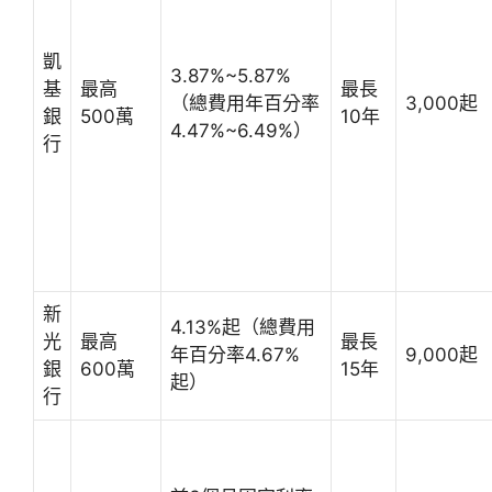
凱
3.87%~5.87%
基
最高
最長
（總費用年百分率
3,000起
銀
500萬
10年
4.47%~6.49%）
行
新
4.13%起（總費用
光
最高
最長
年百分率4.67%
9,000起
銀
600萬
15年
起）
行