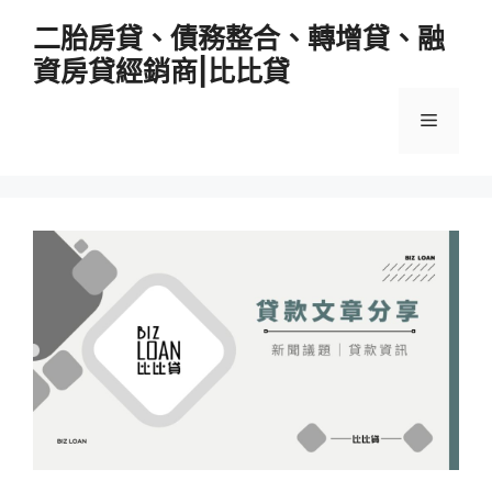
跳
二胎房貸、債務整合、轉增貸、融
至
資房貸經銷商|比比貸
主
要
選
內
容
單