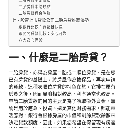
二胎房貸申請優點
二胎房貸申請缺點
二胎房貸適合族群
七、股票上市貸款公司二胎房貸推薦優勢
跟銀行比較：寬鬆且快速
跟民間貸款比較：安心可靠
八大安心保證
一、什麼是二胎房貸？
二胎房貸，亦稱為房屋二胎或二順位房貸，是在您
已有房貸的基礎上，將房屋作為擔保品，再次申請
的貸款。這種次順位房貸的特色在於，它排在原有
房貸之後，因而風險相對較高，利率通常也較高。
申請二胎貸款的目的主要是為了獲取額外資金，無
論是用於應急、投資、還是其他財務需求，都能靈
活應對。銀行會根據房屋的市值和剩餘貸款餘額來
決定貸款額度，因此，如果您希望在保留現有房產