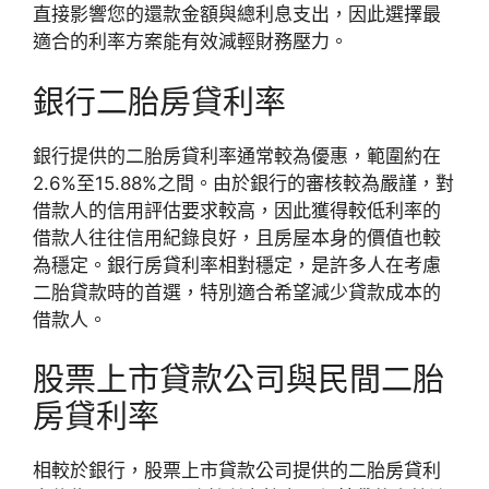
直接影響您的還款金額與總利息支出，因此選擇最
適合的利率方案能有效減輕財務壓力。
銀行二胎房貸利率
銀行提供的二胎房貸利率通常較為優惠，範圍約在
2.6%至15.88%之間。由於銀行的審核較為嚴謹，對
借款人的信用評估要求較高，因此獲得較低利率的
借款人往往信用紀錄良好，且房屋本身的價值也較
為穩定。銀行房貸利率相對穩定，是許多人在考慮
二胎貸款時的首選，特別適合希望減少貸款成本的
借款人。
股票上市貸款公司與民間二胎
房貸利率
相較於銀行，股票上市貸款公司提供的二胎房貸利