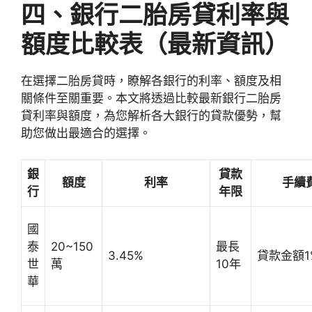
四、銀行二胎房貸利率與
額度比較表（最新資訊）
在選擇二胎房貸時，瞭解各銀行的利率、額度及相
關條件至關重要。本文將透過比較最新銀行二胎房
貸利率與額度，為您解析各大銀行的貸款優勢，幫
助您做出最適合的選擇。
銀
貸款
額度
利率
手續
行
年限
國
泰
20~150
最長
3.45%
貸款金額1
世
萬
10年
華