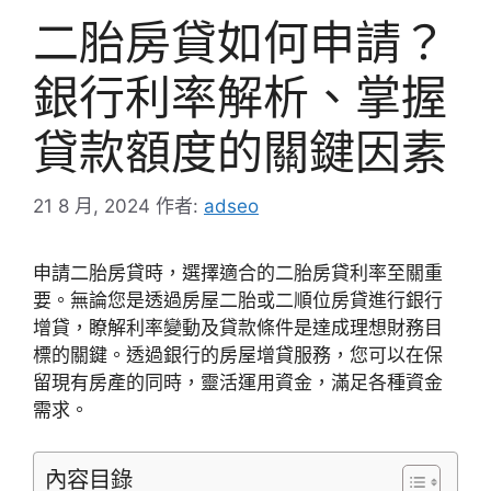
二胎房貸如何申請？
銀行利率解析、掌握
貸款額度的關鍵因素
21 8 月, 2024
作者:
adseo
申請二胎房貸時，選擇適合的二胎房貸利率至關重
要。無論您是透過房屋二胎或二順位房貸進行銀行
增貸，瞭解利率變動及貸款條件是達成理想財務目
標的關鍵。透過銀行的房屋增貸服務，您可以在保
留現有房產的同時，靈活運用資金，滿足各種資金
需求。
內容目錄