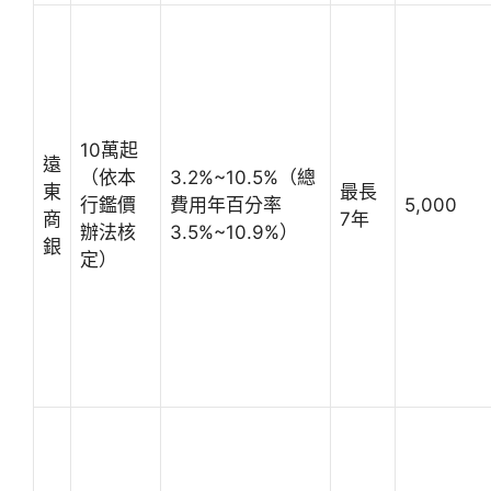
10萬起
遠
（依本
3.2%~10.5%（總
東
最長
行鑑價
費用年百分率
5,000
商
7年
辦法核
3.5%~10.9%）
銀
定）