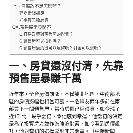
七、自備款不足怎麼辦？
建商借錢補足
好事貸二胎房貸
QA.預售屋常見問答
Q.打房政策對預售屋的影響？
Q.預售屋可以換約嗎？
Q.預售屋簽約後可以反悔嗎？訂金可以退嗎？
一、房貸還沒付清，先靠
預售屋暴賺千萬
近年來，全台房價飆漲，不僅雙北地區，中南部地
區的房價漲幅也相當可觀。一名網友兩年多前在南
部買下一間預售屋，當時房價已經很貴，如今漲了
近1千萬，幾乎翻倍，令他感到幸運。他當初的決定
是為了投資房產並作為強迫儲蓄，如今看到房價飆
升，他對當初的選擇感到非常慶幸。（中時新聞