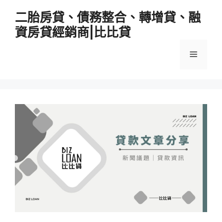
跳
二胎房貸、債務整合、轉增貸、融
至
資房貸經銷商|比比貸
主
要
選
內
容
單