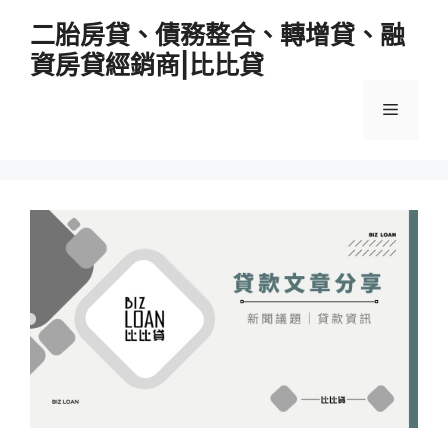
跳
二胎房貸、債務整合、轉增貸、融
至
資房貸經銷商|比比貸
主
要
選
內
容
單