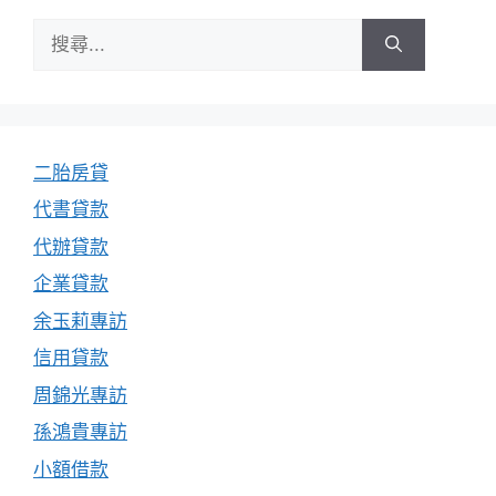
搜
尋:
二胎房貸
代書貸款
代辦貸款
企業貸款
余玉莉專訪
信用貸款
周錦光專訪
孫鴻貴專訪
小額借款