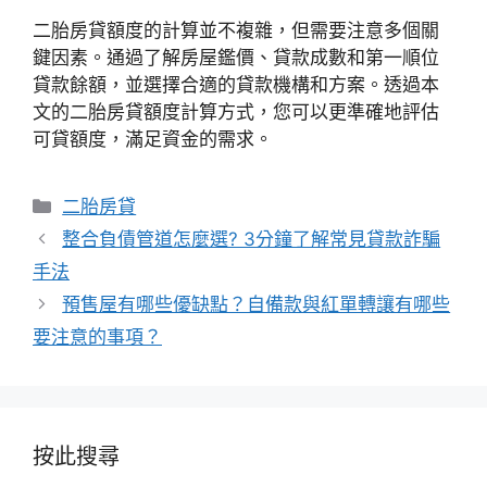
二胎房貸額度的計算並不複雜，但需要注意多個關
鍵因素。通過了解房屋鑑價、貸款成數和第一順位
貸款餘額，並選擇合適的貸款機構和方案。透過本
文的二胎房貸額度計算方式，您可以更準確地評估
可貸額度，滿足資金的需求。
分
二胎房貸
類
整合負債管道怎麼選? 3分鐘了解常見貸款詐騙
手法
預售屋有哪些優缺點？自備款與紅單轉讓有哪些
要注意的事項？
按此搜尋