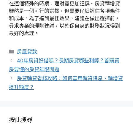
在這個特殊的時期，理財需更加謹慎。房貸轉增貸
雖然是一個可行的選擇，但需要仔細評估各項條件
和成本。為了達到最佳效果，建議在做出選擇前，
尋求專業的理財建議，以確保自身的財務狀況得到
最好的處理。
分
房屋貸款
類
40年房貸好借嗎？長期房貸哪些利弊？首購買
房要懂的房貸年限問題
房貸轉貸省錢攻略：如何善用轉貸降息、轉增貸
提升額度？
按此搜尋