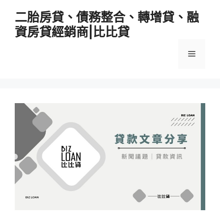
跳
二胎房貸、債務整合、轉增貸、融
至
資房貸經銷商|比比貸
主
要
選
內
容
單