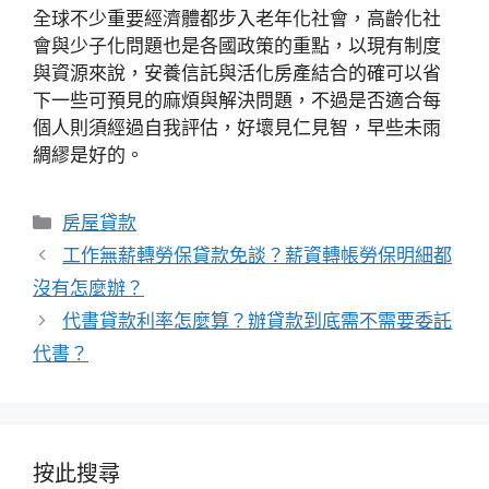
全球不少重要經濟體都步入老年化社會，高齡化社
會與少子化問題也是各國政策的重點，以現有制度
與資源來說，安養信託與活化房產結合的確可以省
下一些可預見的麻煩與解決問題，不過是否適合每
個人則須經過自我評估，好壞見仁見智，早些未雨
綢繆是好的。
分
房屋貸款
類
工作無薪轉勞保貸款免談？薪資轉帳勞保明細都
沒有怎麼辦？
代書貸款利率怎麼算？辦貸款到底需不需要委託
代書？
按此搜尋