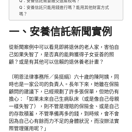
Q：安養信託需要繳交遺產稅嗎？
Q：安養信託只能用錢進行嗎？能用其他財富方式
嗎？
一、
安養信託新聞實例
從新聞案例中可以看見即將退休的老人家，害怕自
己如果失智了，是否真的能夠獲得子女妥善的照
顧？或是有其他可以信賴的退休養老計畫？
〔明恩法律事務所／吳挺絹〕六十歲的陳阿姨，同
時也是一家公司的負責人。長年下來，她雖在保險
顧問的建議下，已經規劃了許多張保單，但她仍有
擔心：「如果未來自己生病臥床（或是像自己母親
一樣失智了），則不管是理賠的保險金、或是自己
的存款積蓄，不管準備再多的錢，到時候，會不會
因為自己心有餘而力不足的身體狀況，而沒辦法實
際管理運用呢？」