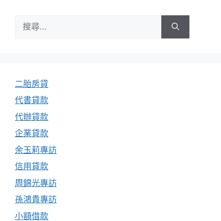
搜
尋:
二胎房貸
代書貸款
代辦貸款
企業貸款
余玉莉專訪
信用貸款
周錦光專訪
孫鴻貴專訪
小額借款