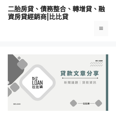
跳
二胎房貸、債務整合、轉增貸、融
至
資房貸經銷商|比比貸
主
要
選
內
容
單