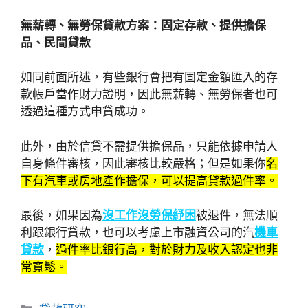
無薪轉、無勞保貸款方案：
固定存款、提供擔保
品、民間貸款
如同前面所述，有些銀行會把有固定金額匯入的存
款帳戶當作財力證明，因此無薪轉、無勞保者也可
透過這種方式申貸成功。
此外，由於信貸不需提供擔保品，只能依據申請人
自身條件審核，因此審核比較嚴格；但是如果你
名
下有汽車或房地產作擔保，可以提高貸款過件率。
最後，如果因為
沒工作沒勞保紓困
被退件，無法順
利跟銀行貸款，也可以考慮上市融資公司的汽
機車
貸款
，
過件率比銀行高，對於財力及收入認定也非
常寬鬆。
分