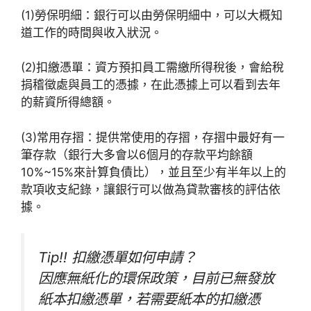
(1)勞保明細：銀行可以由勞保明細中，可以大概知
道工作的時間與收入狀況。
(2)扣繳憑單：資方預扣員工需繳所得稅後，會給稅
捐稽徵處與員工的憑據，在此憑據上可以看到去年
的薪資所得總額。
(3)常用存摺：提供常使用的存摺，存摺中最好有一
筆存款（銀行大多會以6個月的存款平均餘額
10%~15%來計算負債比），並且至少有半年以上的
款項收支紀錄，讓銀行可以做為貸款審核的評估依
據。
Tip!! 扣繳憑單如何申請？
因應無紙化的環保政策，目前已無發放
紙本扣繳憑單，若需要紙本的扣繳憑