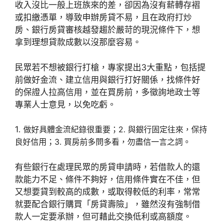
收入沒比一般上班族來的差，卻因為沒有薪轉存褶
或扣繳憑單，導致申辦房貸不易，且在政府打炒
房、銀行房貸審核越發趨於嚴苛的現況條件下，想
拿到理想貸款成數以沒那麼容易。
民眾若不想被銀行打槍，專家提出3大重點，包括提
前做好金流、建立信用與銀行打好關係，找條件好
的保證人拉高信用，並在買房前，多徵詢地政士等
專業人士意見，以免吃虧。
1.
做好具體金流紀錄很重要；2. 與銀行固定往來，保持
良好信用；3. 買房前多問多看，勿盡信一言之詞。
有些銀行在處理民眾的房貸申請時，若借款人的還
款能力不足、條件不夠好，信用條件實在不佳，但
又想要貸到較高的成數，或取得較低的利率，常常
就要配合銀行購買「房貸壽險」，雖然沒有強制借
款人一定要承辦，但可藉此交換低利或高額度。