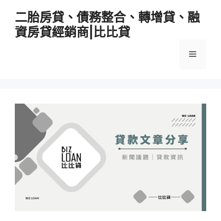
跳
二胎房貸、債務整合、轉增貸、融
至
資房貸經銷商|比比貸
主
要
選
內
容
單