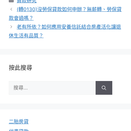
貸款研究
類
(轉0130)沒勞保貸款如何申辦？無薪轉、勞保貸
款會過嗎？
老有所依？如何應用安養信託結合房產活化讓退
休生活有品質？
按此搜尋
搜
尋:
二胎房貸