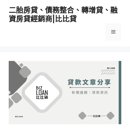
跳
二胎房貸、債務整合、轉增貸、融
至
資房貸經銷商|比比貸
主
要
選
內
容
單