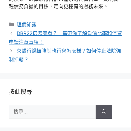
輕債務負擔的目標，走向更穩健的財務未來。
分
理債知識
類
DBR22倍怎麼看？一篇帶你了解負債比率和信貸
申請注意事項！
欠銀行錢被強制執行會怎麼樣？如何停止法院強
制扣薪？
按此搜尋
搜
尋: