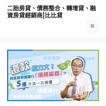
跳
二胎房貸、債務整合、轉增貸、融
至
資房貸經銷商|比比貸
主
要
選
內
容
單