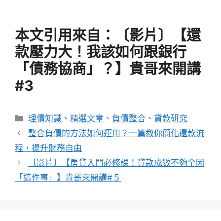
本文引用來自：
〔影片〕【還
款壓力大！我該如何跟銀行
「債務協商」？】貴哥來開講
#3
分
理債知識
、
精選文章
、
負債整合
、
貸款研究
類
整合負債的方法如何運用？一篇教你簡化還款流
程，提升財務自由
〔影片〕【房貸入門必修課！貸款成數不夠全因
「這件事」】貴哥來開講#５