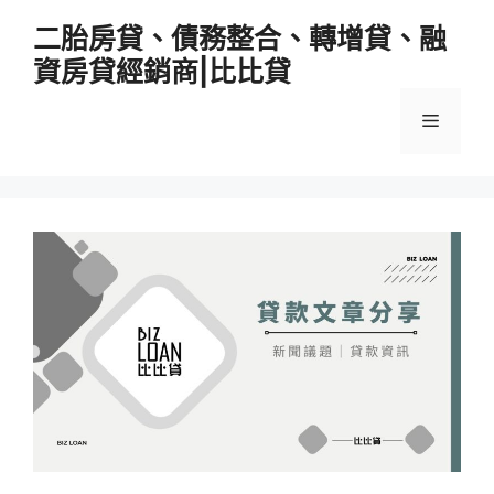
跳
二胎房貸、債務整合、轉增貸、融
至
資房貸經銷商|比比貸
主
要
選
內
容
單