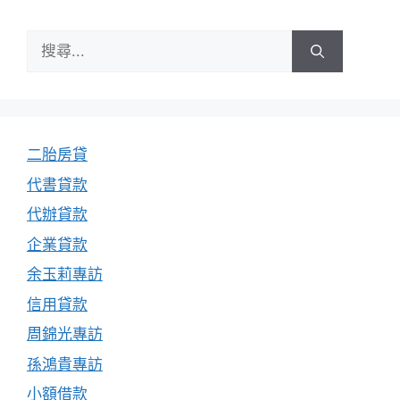
搜
尋:
二胎房貸
代書貸款
代辦貸款
企業貸款
余玉莉專訪
信用貸款
周錦光專訪
孫鴻貴專訪
小額借款