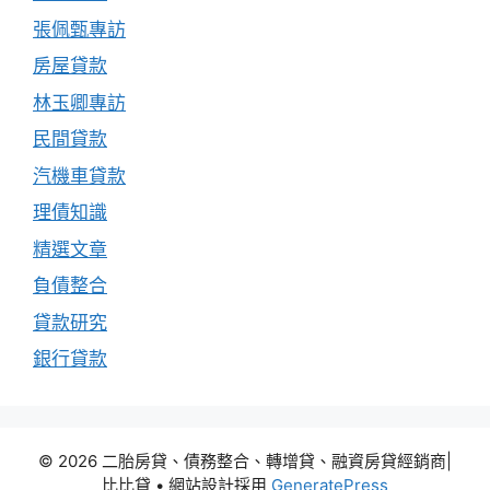
張佩甄專訪
房屋貸款
林玉卿專訪
民間貸款
汽機車貸款
理債知識
精選文章
負債整合
貸款研究
銀行貸款
© 2026 二胎房貸、債務整合、轉增貸、融資房貸經銷商|
比比貸
• 網站設計採用
GeneratePress