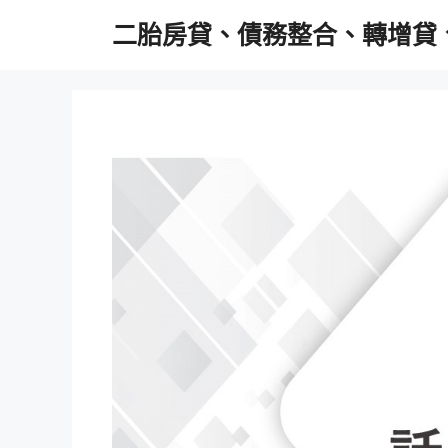
跳
二胎房貸、債務整合、轉增貸
至
主
要
內
容