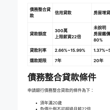
債務整合貸
信用貸款
房屋增
款
未說明
300萬
貸款額度
房屋鑑
上限薪資22倍
80%
貸款利率
2.66%~15.99%
1.37%~
還款期限
7年
20年
債務整合貸款條件
申請銀行債務整合貸款的條件為下：
須年滿20歲
負債比例不可超過月薪22倍