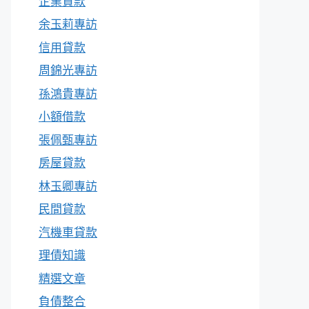
企業貸款
余玉莉專訪
信用貸款
周錦光專訪
孫鴻貴專訪
小額借款
張佩甄專訪
房屋貸款
林玉卿專訪
民間貸款
汽機車貸款
理債知識
精選文章
負債整合