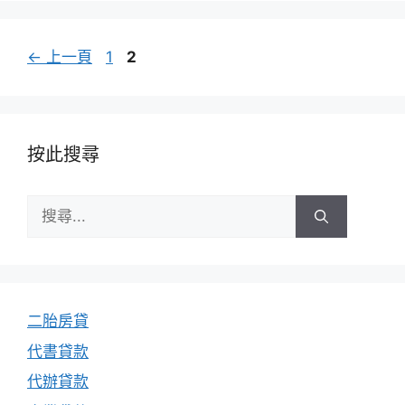
頁
頁
←
上一頁
1
2
面
面
按此搜尋
搜
尋:
二胎房貸
代書貸款
代辦貸款