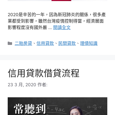
2020是辛苦的一年，因為新冠肺炎的關係，很多產
業都受到影響，雖然台灣疫情控制得當，經濟層面
影響程度沒有國外嚴 …
閱讀全文
分
二胎房貸
、
信用貸款
、
民間貸款
、
理債知識
類
信用貸款借貸流程
23 3 月, 2020
作者: