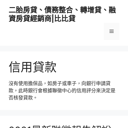
跳
二胎房貸、債務整合、轉增貸、融
至
資房貸經銷商|比比貸
主
要
選
內
容
單
信用貸款
沒有使用擔保品，如房子或車子，向銀行申請貸
款，此時銀行會根據聯徵中心的信用評分來決定是
否核發貸款。