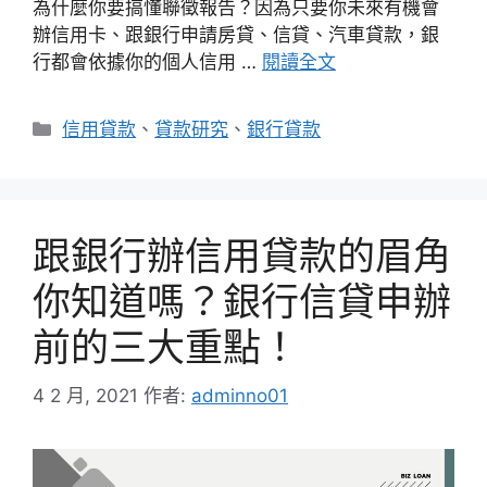
為什麼你要搞懂聯徵報告？因為只要你未來有機會
辦信用卡、跟銀行申請房貸、信貸、汽車貸款，銀
行都會依據你的個人信用 …
閱讀全文
分
信用貸款
、
貸款研究
、
銀行貸款
類
跟銀行辦信用貸款的眉角
你知道嗎？銀行信貸申辦
前的三大重點！
4 2 月, 2021
作者:
adminno01