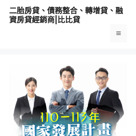
跳
二胎房貸、債務整合、轉增貸、融
至
資房貸經銷商|比比貸
主
要
選
內
容
單