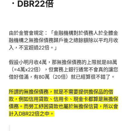
．DBR22倍
由於金管會規定：「金融機構對於債務人於全體金
融機構之無擔保債務歸戶後之總餘額除以平均月收
入，不宜超過22倍。」
假設小明月收4萬，那無擔保債務的上限就是88萬
（=4萬x22倍），但實務上銀行通常不會真的讓您
借好借滿，有80萬（20倍）就已經算很不錯了。
所謂的無擔保債務，就是不需要提供擔保品的借
款，例如信用貸款、信用卡、現金卡都算是無擔保
債務。而勞工紓困貸款也屬於無擔保信貸，所以會
計入DBR22倍之中。