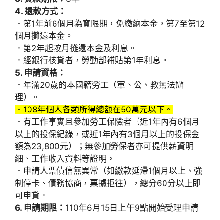
4. 還款方式：
．第1年前6個月為寬限期，免繳納本金，第7至第12
個月攤還本金。
．第2年起按月攤還本金及利息。
．經銀行核貸者，勞動部補貼第1年利息。
5. 申請資格：
．年滿20歲的本國籍勞工（軍、公、教無法辦
理）。
．108年個人各類所得總額在50萬元以下。
．有工作事實且參加勞工保險者（近1年內有6個月
以上的投保紀錄，或近1年內有3個月以上的投保金
額為23,800元）；無參加勞保者亦可提供薪資明
細、工作收入資料等證明。
．申請人票債信無異常（如繳款延滯1個月以上、強
制停卡、債務協商，票據拒往），總分60分以上即
可申貸。
6. 申請期限：
110年6月15日上午9點開始受理申請