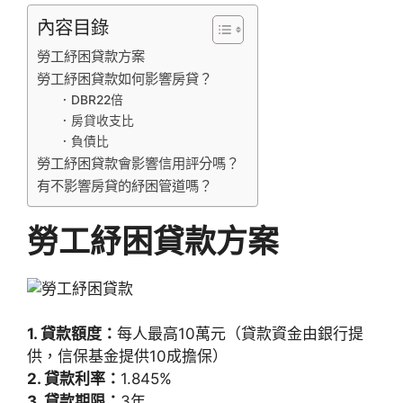
內容目錄
勞工紓困貸款方案
勞工紓困貸款如何影響房貸？
．DBR22倍
．房貸收支比
．負債比
勞工紓困貸款會影響信用評分嗎？
有不影響房貸的紓困管道嗎？
勞工紓困貸款方案
1. 貸款額度：
每人最高10萬元（貸款資金由銀行提
供，信保基金提供10成擔保）
2. 貸款利率：
1.845%
3. 貸款期限：
3年