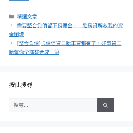
分
精選文章
類
需要整合負債留下預備金，二胎房貸解救我的資
金困境
[整合負債]卡債信貸二胎車貸都有了，好事貸二
胎幫你全部整合成一筆
按此搜尋
搜
尋: