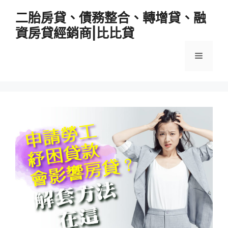
跳
二胎房貸、債務整合、轉增貸、融
至
資房貸經銷商|比比貸
主
要
選
內
容
單