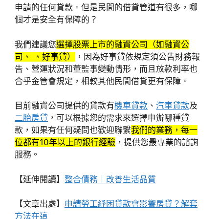
申請的任何貸款。但是民間的借貸管道有很多，哪
個才是安全有保障的？
我們建議您
選擇股票上市的融資公司（如融資公
司、 、好事貸）
，因為好事貸依規定須公告財務報
告、營運狀況和董監事變動情形，而且放款利率也
合乎金管會規定，相較其他民間借貸更有保障。
目前融資公司提供的貸款有
機車貸款
、
汽車貸款
及
二胎房貸
，可以根據您的需求來選擇申辦哪種貸
款，如果有任何疑問也歡迎聯繫
我們的業務，每一
位都有10年以上的銀行經驗
，提供您最專業的諮詢
服務。
【延伸閱讀】
整合債務｜改善生活品質
【文章出處】
申請勞工紓困貸款會影響房貸？解套
方法在這