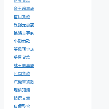
企業貸款
余玉莉專訪
信用貸款
周錦光專訪
孫鴻貴專訪
小額借款
張佩甄專訪
房屋貸款
林玉卿專訪
民間貸款
汽機車貸款
理債知識
精選文章
負債整合