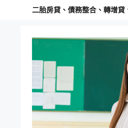
跳
二胎房貸、債務整合、轉增貸
至
主
要
內
容