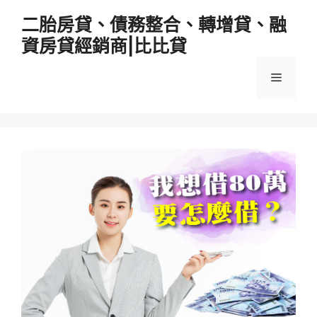
跳
二胎房貸、債務整合、轉增貸、融
至
資房貸經銷商|比比貸
主
要
選
內
容
單