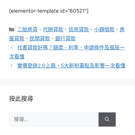
[elementor-template id=”60521″]
分
二胎房貸
、
代辦貸款
、
信用貸款
、
小額借款
、
房
類
屋貸款
、
民間貸款
、
銀行貸款
代書貸款好嗎？額度、利率、申請條件及風險一
次看懂
實價登錄2.0上路，5大新制重點及影響一次看懂
按此搜尋
搜
尋: