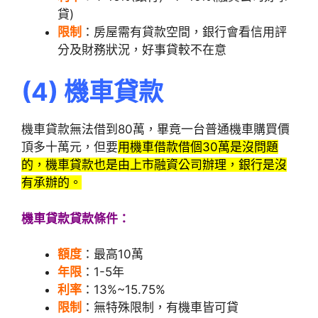
貸)
限制
：房屋需有貸款空間，銀行會看信用評
分及財務狀況，好事貸較不在意
(
4)
機車貸款
機車貸款無法借到80萬，畢竟一台普通機車購買價
頂多十萬元，但要
用機車借款借個30萬是沒問題
的，機車貸款也是由上市融資公司辦理，銀行是沒
有承辦的。
機車貸款貸款條件：
額度
：最高10萬
年限
：1-5年
利率
：13%~15.75%
限
制
：無特殊限制，有機車皆可貸