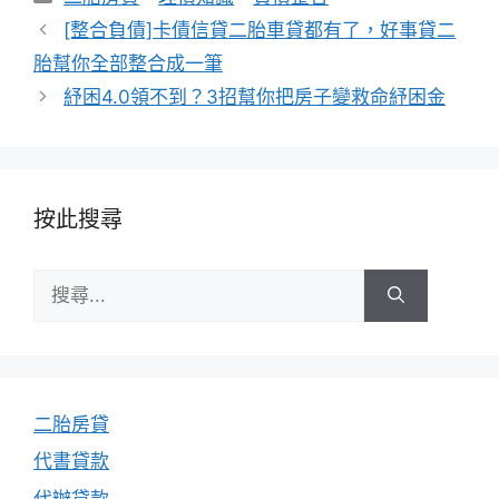
類
[整合負債]卡債信貸二胎車貸都有了，好事貸二
胎幫你全部整合成一筆
紓困4.0領不到？3招幫你把房子變救命紓困金
按此搜尋
搜
尋:
二胎房貸
代書貸款
代辦貸款