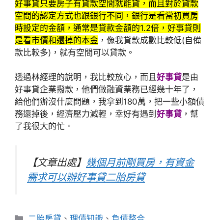
好事貸只要房子有貸款空間就能貸，而且對於貸款
空間的認定方式也跟銀行不同，銀行是看當初買房
時設定的金額，通常是貸款金額的1.2倍，好事貸則
是看市價和還掉的本金
，像我貸款成數比較低(自備
款比較多)，就有空間可以貸款。
透過林經理的說明，我比較放心，而且
好事貸
是由
好事貸企業撥款，他們做融資業務已經幾十年了，
給他們辦沒什麼問題，我拿到180萬，把一些小額債
務還掉後，經濟壓力減輕，幸好有遇到
好事貸
，幫
了我很大的忙。
【文章出處】
幾個月前剛買房，有資金
需求可以辦好事貸二胎房貸
分
二胎房貸
、
理債知識
、
負債整合