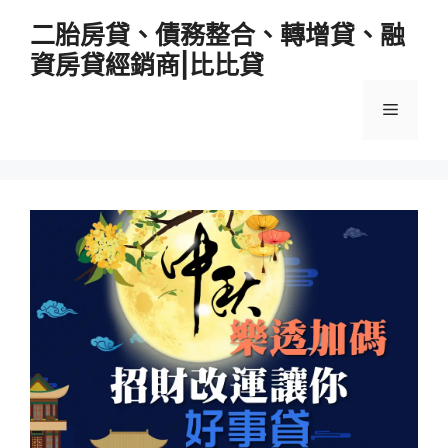
跳
二胎房貸、債務整合、轉增貸、融
至
資房貸經銷商|比比貸
主
要
選
內
容
單