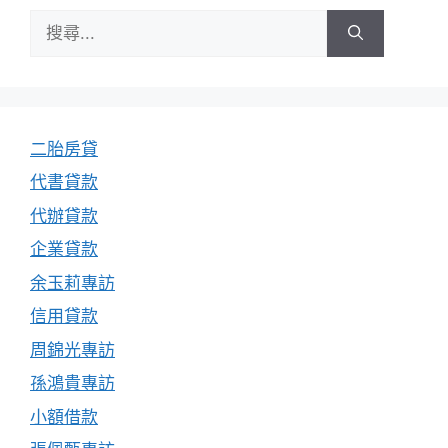
搜
尋:
二胎房貸
代書貸款
代辦貸款
企業貸款
余玉莉專訪
信用貸款
周錦光專訪
孫鴻貴專訪
小額借款