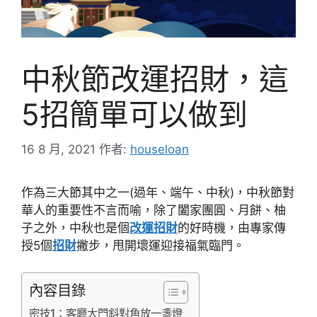
中秋節改運招財，這
5招簡單可以做到
16 8 月, 2021
作者:
houseloan
作為三大節其中之一(過年、端午、中秋)，中秋節對
華人的重要性不言而喻，除了闔家團圓、月餅、柚
子之外，中秋也是個
改運招財
的好時機，由專家傳
授5個
招財
撇步，甩開壞運迎接福氣臨門。
內容目錄
密技1：客廳大門斜對角放一盞燈