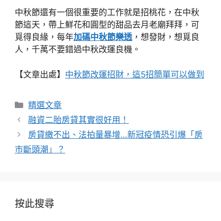
中秋節還有一個很重要的工作就是招桃花，在中秋
節這天，帶上鮮花和圓型的甜品去月老廟拜拜，可
覓得良緣，每年
加碼中秋節樂透
，想發財，想覓良
人，千萬不要錯過中秋改運良機。
【文章出處】
中秋節改運招財，這5招簡單可以做到
分
精選文章
類
融資二胎房貸其實很好用！
房貸繳不出、法拍量暴增…新冠疫情恐引爆「房
市斷頭潮」？
按此搜尋