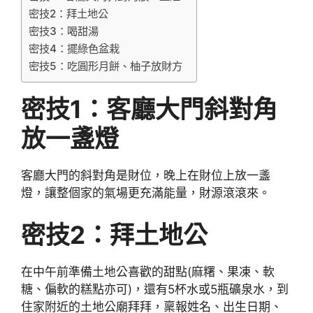
密技2：拜土地公
密技3：喝甜湯
密技4：擺綠色盆栽
密技5：吃圓形月餅、柚子放財方
密技1
：客廳大門斜對角
放一盞燈
客廳大門的斜對角是財位，晚上在財位上放一盞
燈，讓整個家的氣場更充滿能量，財源滾滾來。
密技2
：拜土地公
在中午前準備土地公喜歡的甜點(麻糬、果凍、軟
糖、偏軟的糕點亦可)，還有5杯水或5瓶礦泉水，到
住家附近的土地公廟拜拜，稟報姓名、出生日期、