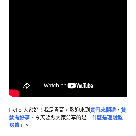
Hello
大家好！我是貴哥，歡迎來到
貴哥來開講
，
貸
款有好事
，今天要跟大家分享的是「
什麼是理財型
房貸
」。