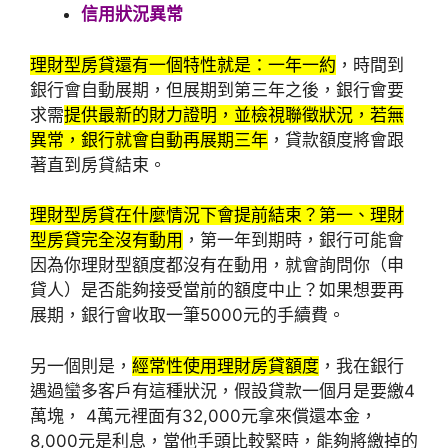
信用狀況異常
理財型房貸還有一個特性就是：一年一約
，時間到
銀行會自動展期，但展期到第三年之後，銀行會要
求需
提供最新的財力證明，並檢視聯徵狀況，若無
異常，銀行就會自動再展期三年
，貸款額度將會跟
著直到房貸結束。
理財型房貸在什麼情況下會提前結束？第一、理財
型房貸完全沒有動用
，第一年到期時，銀行可能會
因為你理財型額度都沒有在動用，就會詢問你（申
貸人）是否能夠接受當前的額度中止？如果想要再
展期，銀行會收取一筆5000元的手續費。
另一個則是，
經常性使用理財房貸額度
，我在銀行
遇過蠻多客戶有這種狀況，假設貸款一個月是要繳4
萬塊， 4萬元裡面有32,000元拿來償還本金，
8,000元是利息，當他手頭比較緊時，能夠將繳掉的