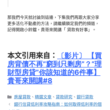
那我們今天就討論到這邊，下集我們再跟大家分享
更多活化不動產的方法，請繼續鎖定我們的頻道，
記得開啟小鈴鐺，貴哥來開講「 貸款有好事」。
本文引用來自：
〔影片〕
【買
房背債不再”窮到只剩房”？”理
財型房貸”你該知道的6
件事】
貴哥來開講#8
分
房屋貸款
、
精選文章
、
貸款研究
、
銀行貸款
類
銀行信貸低利率攻略指南：如何取得低利率的個