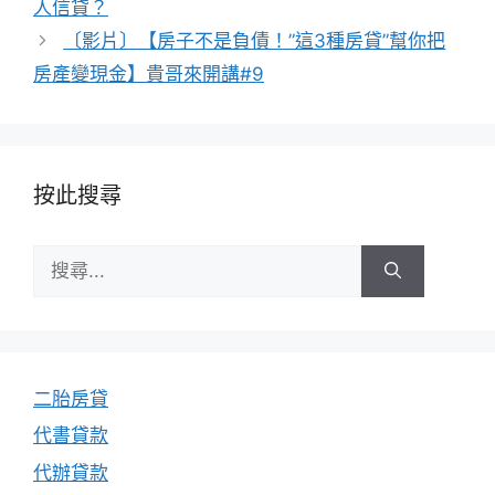
人信貸？
〔影片〕【房子不是負債！”這3種房貸”幫你把
房產變現金】貴哥來開講#9
按此搜尋
搜
尋:
二胎房貸
代書貸款
代辦貸款