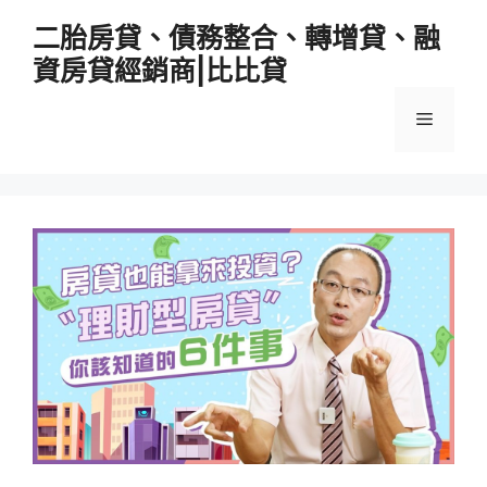
跳
二胎房貸、債務整合、轉增貸、融
至
資房貸經銷商|比比貸
主
要
選
內
容
單