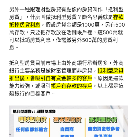
另外一種跟理財型房貸有點像的房貸叫作「抵利型
房貸」，什麼叫做抵利型房貸？顧名思義就是
存款
抵掉房貸利息
，假設房貸金額是1000萬，另有500
萬存款，只要把存款放在活儲帳戶裡，這500萬就
可以抵銷房貸利息，僅需繳另外500萬的房貸利
息。
抵利型房貸目前市場上由外商銀行承辦居多，外商
銀行主要業務是做財富管理而非房貸，
抵利型房貸
推出後，會吸引自有資金較多的客戶
，原因是還款
能力較強，或吸引
帳戶有存款的存戶
，以上都是這
類銀行的目標客戶。