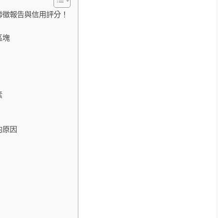
聯徵報告與信用評分！
區塊
素
的原因