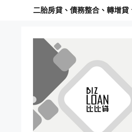
跳
二胎房貸、債務整合、轉增貸
至
主
要
內
容