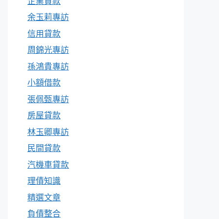
企業貸款
余玉莉專訪
信用貸款
周錦光專訪
孫鴻貴專訪
小額借款
張佩甄專訪
房屋貸款
林玉卿專訪
民間貸款
汽機車貸款
理債知識
精選文章
負債整合