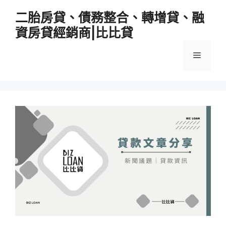
跳
二胎房貸、債務整合、轉增貸、融
至
資房貸經銷商|比比貸
主
要
選
內
容
單