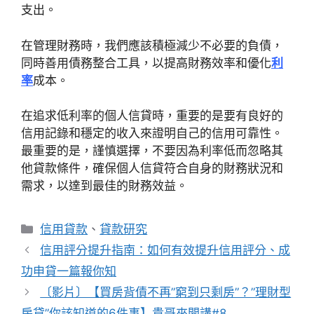
支出。
在管理財務時，我們應該積極減少不必要的負債，
同時善用債務整合工具，以提高財務效率和優化
利
率
成本。
在追求低利率的個人信貸時，重要的是要有良好的
信用記錄和穩定的收入來證明自己的信用可靠性。
最重要的是，謹慎選擇，不要因為利率低而忽略其
他貸款條件，確保個人信貸符合自身的財務狀況和
需求，以達到最佳的財務效益。
分
信用貸款
、
貸款研究
類
信用評分提升指南：如何有效提升信用評分、成
功申貸一篇報你知
〔影片〕【買房背債不再”窮到只剩房”？”理財型
房貸”你該知道的6件事】貴哥來開講#8