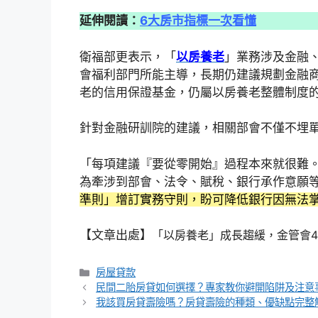
延伸閱讀：
6大房市指標一次看懂
衛福部更表示，「
以房養老
」業務涉及金融
會福利部門所能主導，長期仍建議規劃金融
老的信用保證基金，仍屬以房養老整體制度
針對金融研訓院的建議，相關部會不僅不埋
「每項建議『要從零開始』過程本來就很難
為牽涉到部會、法令、賦稅、銀行承作意願
準則」增訂實務守則，盼可降低銀行因無法
【文章出處】
「以房養老」成長趨緩，金管會
分
房屋貸款
類
民間二胎房貸如何選擇？專家教你避開陷阱及注意
我該買房貸壽險嗎？房貸壽險的種類、優缺點完整