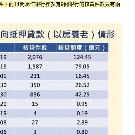
12件，而14間承作銀行裡就有9間銀行的核貸件數只有兩