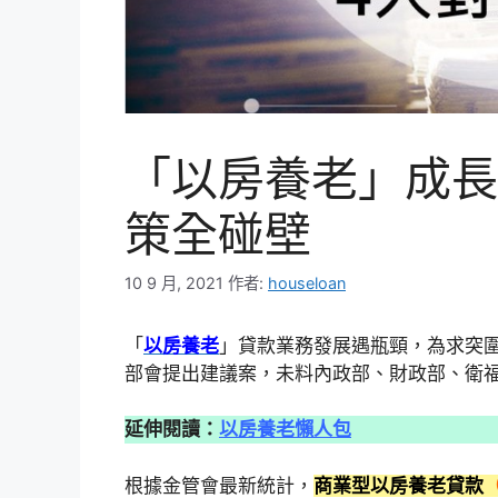
「以房養老」成長
策全碰壁
10 9 月, 2021
作者:
houseloan
「
以房養老
」貸款業務發展遇瓶頸，為求突
部會提出建議案，未料內政部、財政部、衛
延伸閱讀：
以房養老懶人包
根據金管會最新統計，
商業型以房養老貸款