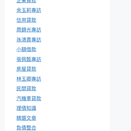
企業貸款
余玉莉專訪
信用貸款
周錦光專訪
孫鴻貴專訪
小額借款
張佩甄專訪
房屋貸款
林玉卿專訪
民間貸款
汽機車貸款
理債知識
精選文章
負債整合