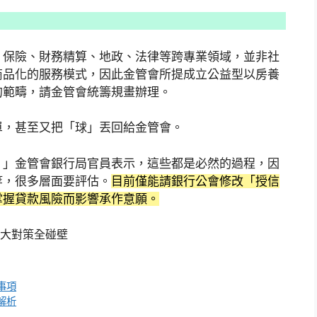
、保險、財務精算、地政、法律等跨專業領域，並非社
商品化的服務模式，因此金管會所提成立公益型以房養
的範疇，請金管會統籌規畫辦理。
單，甚至又把「球」丟回給金管會。
。」金管會銀行局官員表示，這些都是必然的過程，因
等，很多層面要評估。
目前僅能請銀行公會修改「授信
掌握貸款風險而影響承作意願。
4大對策全碰壁
事項
解析