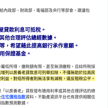
轉給內政部、財政部、衛福部及央行等部會，建議包
購屋貸款利息可抵稅。
或其他合理評估總經數據。
據等，希望藉此提高銀行承作意願。
信用保證基金。
多屬低所得，繳稅額有限、甚至無須繳稅，且綜所稅採
若增列以房養老貸款息可列舉扣除，不僅無助於拉高民
稅利益，對低所得者則無法享有減稅，違反租稅公平。
對「以房養老」貸款發布適用利率或其他合理評估的總
及
住宅價格指數
資料，不動產資訊平台也有提供相關住
價指數預測數據。