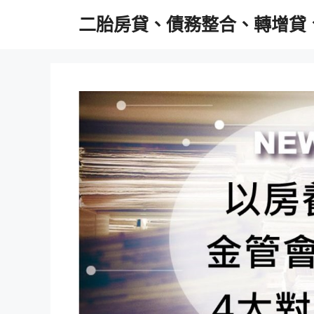
跳
二胎房貸、債務整合、轉增貸
至
主
要
內
容