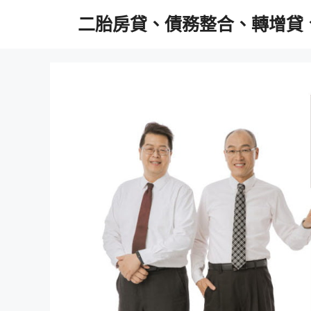
跳
二胎房貸、債務整合、轉增貸
至
主
要
內
容