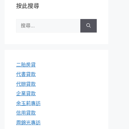
按此搜尋
搜
尋:
二胎房貸
代書貸款
代辦貸款
企業貸款
余玉莉專訪
信用貸款
周錦光專訪