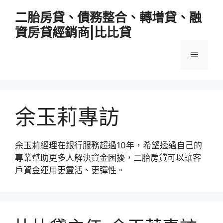
跳
二胎房貸、債務整合、轉增貸、融
至
資房貸經銷商|比比貸
主
要
選
內
容
單
余玉莉專訪
余玉莉經理在銀行服務超過10年，希望透過自己的
專業幫助更多人解決資金困擾，二胎房貸可以讓客
戶資金運用更靈活、更彈性。