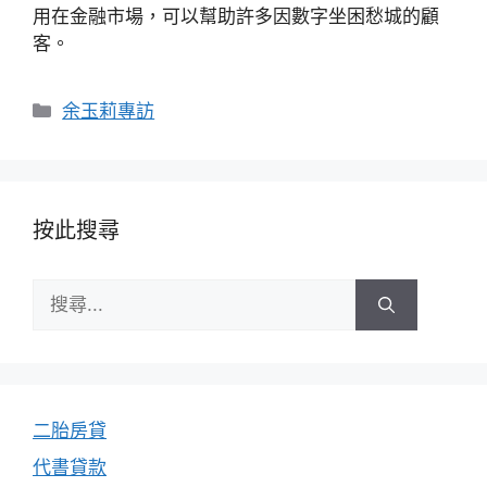
用在金融市場，可以幫助許多因數字坐困愁城的顧
客。
分
余玉莉專訪
類
按此搜尋
搜
尋:
二胎房貸
代書貸款