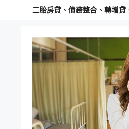
跳
二胎房貸、債務整合、轉增貸
至
主
要
內
容