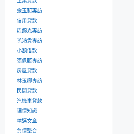
企業貸款
余玉莉專訪
信用貸款
周錦光專訪
孫鴻貴專訪
小額借款
張佩甄專訪
房屋貸款
林玉卿專訪
民間貸款
汽機車貸款
理債知識
精選文章
負債整合