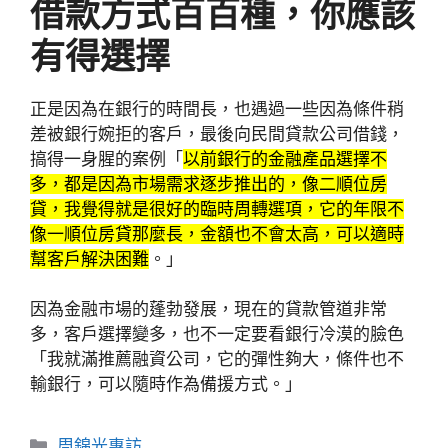
借款方式百百種，你應該
有得選擇
正是因為在銀行的時間長，也遇過一些因為條件稍
差被銀行婉拒的客戶，最後向民間貸款公司借錢，
搞得一身腥的案例「
以前銀行的金融產品選擇不
多，都是因為市場需求逐步推出的，像二順位房
貸，我覺得就是很好的臨時周轉選項，它的年限不
像一順位房貸那麼長，金額也不會太高，可以適時
幫客戶解決困難
。」
因為金融市場的蓬勃發展，現在的貸款管道非常
多，客戶選擇變多，也不一定要看銀行冷漠的臉色
「我就滿推薦融資公司，它的彈性夠大，條件也不
輸銀行，可以隨時作為備援方式。」
分
周錦光專訪