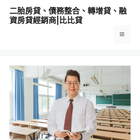
跳
二胎房貸、債務整合、轉增貸、融
至
資房貸經銷商|比比貸
主
要
選
內
容
單