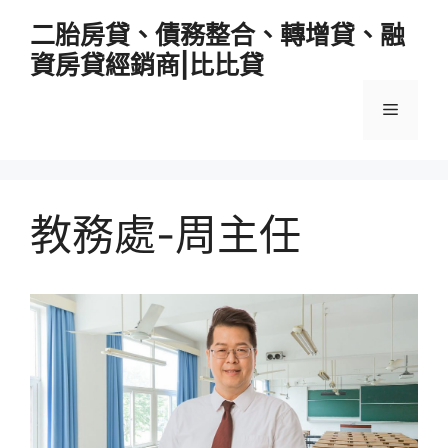
跳
二胎房貸、債務整合、轉增貸、融
至
資房貸經銷商|比比貸
主
要
選
內
容
單
教務處-周主任