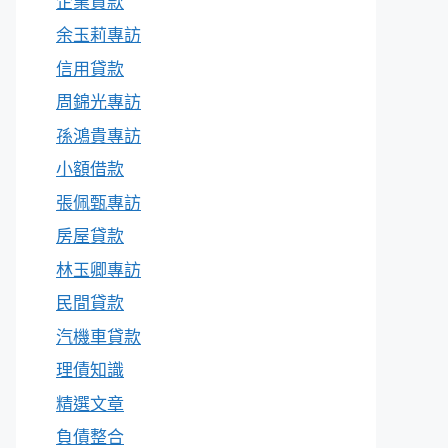
企業貸款
余玉莉專訪
信用貸款
周錦光專訪
孫鴻貴專訪
小額借款
張佩甄專訪
房屋貸款
林玉卿專訪
民間貸款
汽機車貸款
理債知識
精選文章
負債整合