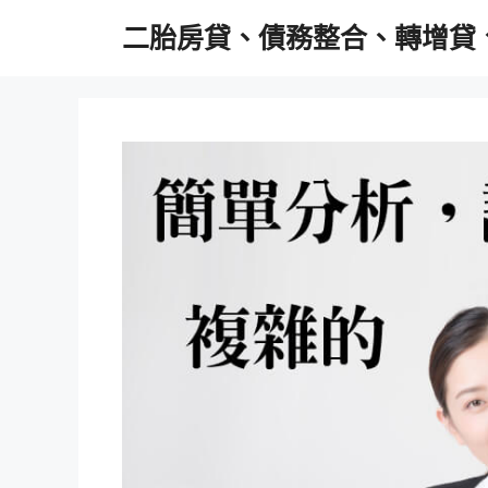
跳
二胎房貸、債務整合、轉增貸
至
主
要
內
容