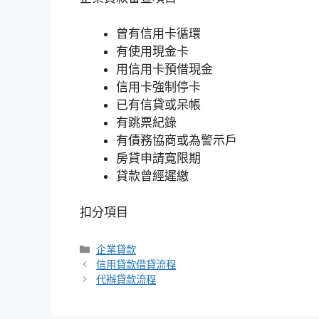
曾有信用卡循環
有使用現金卡
用信用卡預借現金
信用卡強制停卡
已有信貸或呆帳
有跳票紀錄
有債務協商或為警示戶
房貸申請寬限期
貸款曾經遲繳
扣分項目
分
企業貸款
類
信用貸款借貸流程
代辦貸款流程