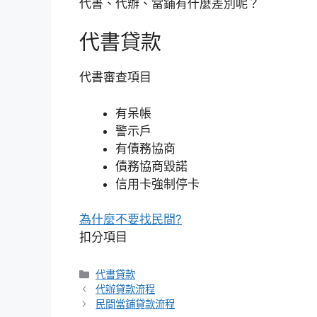
代書、代辦、當鋪有什麼差別呢？
代書貸款
代書審查項目
有呆帳
警示戶
有債務協商
債務協商毀諾
信用卡強制停卡
為什麼不要找民間?
扣分項目
分
代書貸款
類
代辦貸款流程
民間當鋪貸款流程