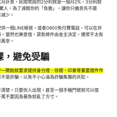
月計息，民間常說的2分利就是一個月2%，3分利就
常驚人，為了減輕你的「負擔」，讓你只繳息先不還
有減少。
一個LINE帳號，或者0800免付費電話，可以在非
賺，當然也樂意借，貸款條件由金主決定，通常不太有
是萬幸。
課，避免受騙
會一開始就要求提供身分證、存摺、印章等重要證件作
是不是詐騙，以免不小心淪為詐騙集團的共犯。
不清楚，只要你人出現，甚至一個手機門號就可以借
千萬不要因為著急就亂了方寸。