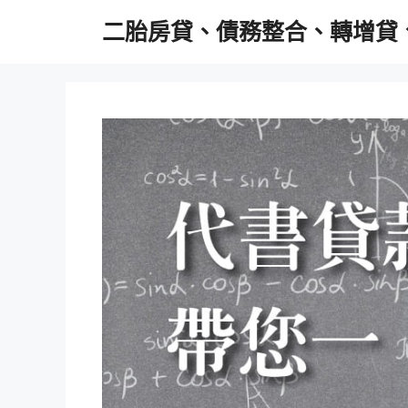
跳
二胎房貸、債務整合、轉增貸
至
主
要
內
容