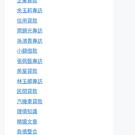
企業貸款
余玉莉專訪
信用貸款
周錦光專訪
孫鴻貴專訪
小額借款
張佩甄專訪
房屋貸款
林玉卿專訪
民間貸款
汽機車貸款
理債知識
精選文章
負債整合